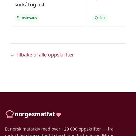
surkål og ost
ostesaus
fisk
← Tilbake til alle oppskrifter
norgesmatfat
Et norsk matarkiv med over 120 000 oppskrifter — fra
raske hverdagsretter til storslagne festmenyer. Filtrer