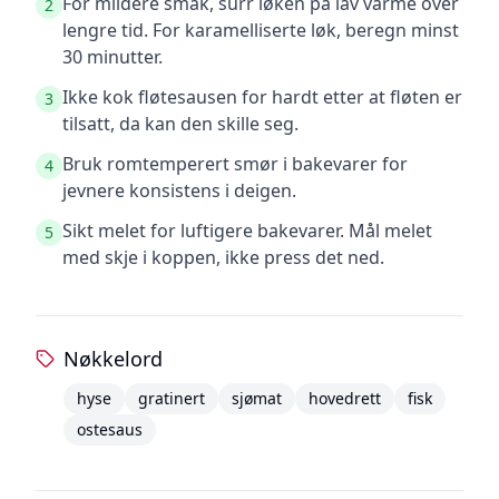
For mildere smak, surr løken på lav varme over
2
lengre tid. For karamelliserte løk, beregn minst
30 minutter.
Ikke kok fløtesausen for hardt etter at fløten er
3
tilsatt, da kan den skille seg.
Bruk romtemperert smør i bakevarer for
4
jevnere konsistens i deigen.
Sikt melet for luftigere bakevarer. Mål melet
5
med skje i koppen, ikke press det ned.
Nøkkelord
hyse
gratinert
sjømat
hovedrett
fisk
ostesaus