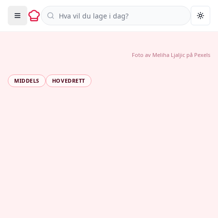
Søk i oppskrifter
Togg
Foto av
Meliha Ljaljic
på
Pexels
MIDDELS
HOVEDRETT