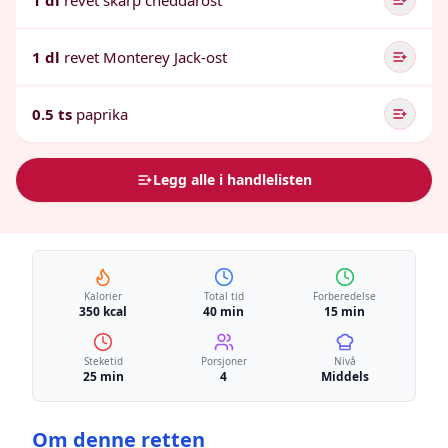
1 dl
revet skarp cheddarost
1 dl
revet Monterey Jack-ost
0.5 ts
paprika
Legg alle i handlelisten
Kalorier
Total tid
Forberedelse
350 kcal
40 min
15 min
Steketid
Porsjoner
Nivå
25 min
4
Middels
Om denne retten