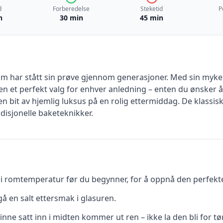
d
Forberedelse
Steketid
P
n
30 min
45 min
m har stått sin prøve gjennom generasjoner. Med sin myke, 
n et perfekt valg for enhver anledning – enten du ønsker å
n bit av hjemlig luksus på en rolig ettermiddag. De klassi
radisjonelle baketeknikker.
r i romtemperatur før du begynner, for å oppnå den perfekte
å en salt ettersmak i glasuren.
inne satt inn i midten kommer ut ren – ikke la den bli for tø