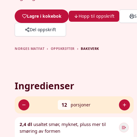
Lagre i kokebok
Hopp til oppskrift
S
Del oppskrift
NORGES MATFAT
›
OPPSKRIFTER
›
BAKEVERK
Ingredienser
12
porsjoner
2,4 dl
usaltet smør, myknet, pluss mer til
smøring av formen