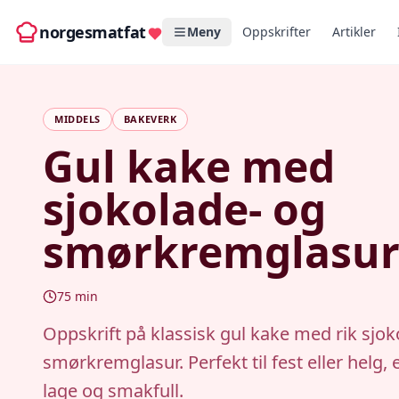
norgesmatfat
Meny
Oppskrifter
Artikler
MIDDELS
BAKEVERK
Gul kake med
sjokolade- og
smørkremglasu
75
min
Oppskrift på klassisk gul kake med rik sjok
smørkremglasur. Perfekt til fest eller helg, 
lage og smakfull.