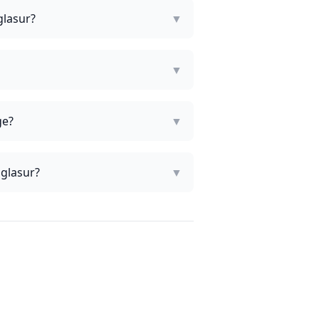
glasur?
▼
▼
ge?
▼
mglasur?
▼