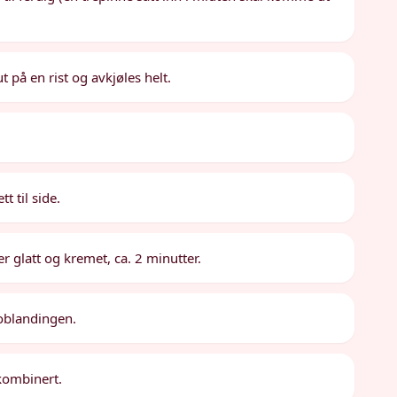
t på en rist og avkjøles helt.
t til side.
er glatt og kremet, ca. 2 minutter.
aoblandingen.
 kombinert.