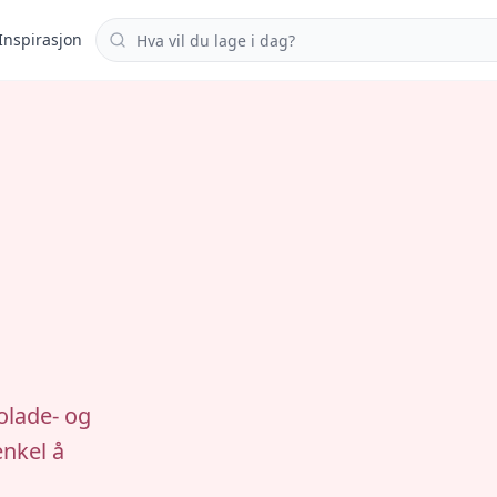
Søk i oppskrifter
Inspirasjon
r
olade- og
enkel å