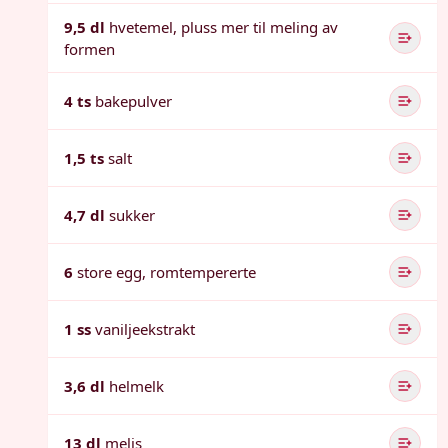
9,5 dl
hvetemel, pluss mer til meling av
formen
4 ts
bakepulver
1,5 ts
salt
4,7 dl
sukker
6
store egg, romtempererte
1 ss
vaniljeekstrakt
3,6 dl
helmelk
13 dl
melis