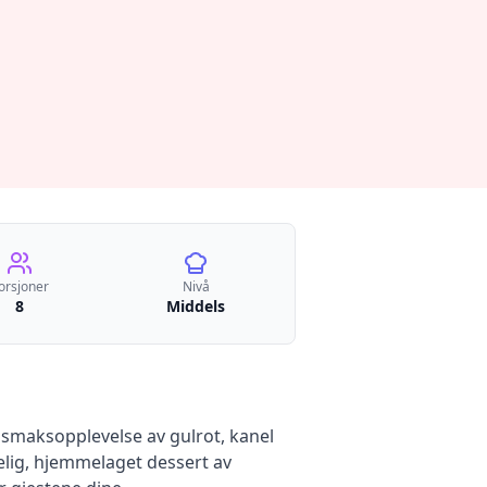
orsjoner
Nivå
8
Middels
 smaksopplevelse av gulrot, kanel
selig, hjemmelaget dessert av