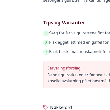
sesongens gulrøtter. Nå kan du lage
Tips og Varianter
Sørg for å rive gulrøttene fint fo
1
Pisk egget lett med en gaffel for 
2
Bruk fersk, malt muskatnøtt for
3
Serveringsforslag
Denne gulrotkaken er fantastisk å
koselig avslutning på et høstmålti
Nøkkelord