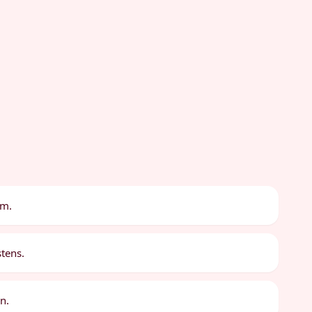
rm.
tens.
n.