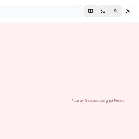
Togg
Foto av
freestocks.org
på
Pexels