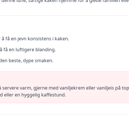
 denne lune, saftige kaken hjemme for å glede familien elle
r å få en jevn konsistens i kaken.
å få en luftigere blanding.
 den beste, dype smaken.
 servere varm, gjerne med vaniljekrem eller vaniljeis på t
d eller en hyggelig kaffestund.