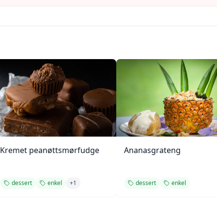
Kremet peanøttsmørfudge
Ananasgrateng
dessert
enkel
+
1
dessert
enkel