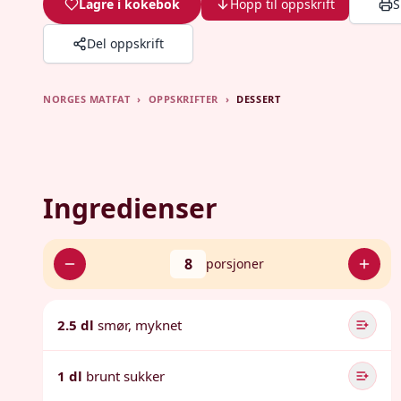
Lagre i kokebok
Hopp til oppskrift
S
Del oppskrift
NORGES MATFAT
›
OPPSKRIFTER
›
DESSERT
Ingredienser
8
porsjoner
2.5 dl
smør, myknet
1 dl
brunt sukker