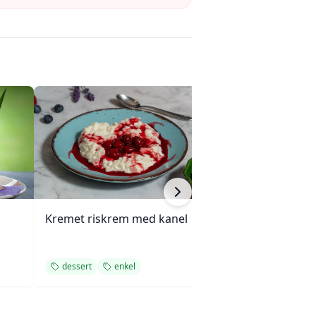
Kremet riskrem med kanel
Kandiserte valnø
dessert
enkel
dessert
søt