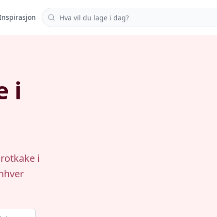
Søk i oppskrifter
Inspirasjon
 i
lrotkake i
enhver