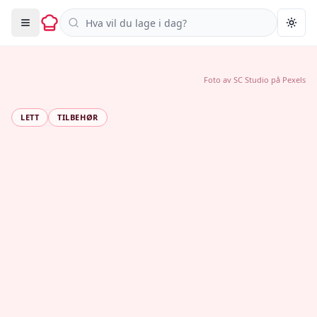
Søk i oppskrifter
Togg
Foto av
SC Studio
på
Pexels
LETT
TILBEHØR