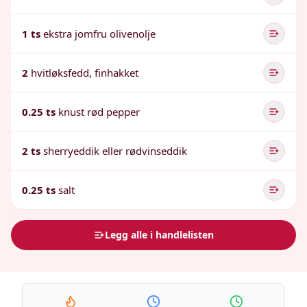
1 ts
ekstra jomfru olivenolje
2
hvitløksfedd, finhakket
0.25 ts
knust rød pepper
2 ts
sherryeddik eller rødvinseddik
0.25 ts
salt
Legg alle i handlelisten