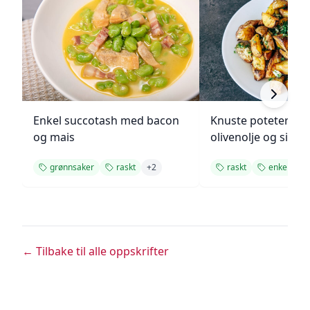
Enkel succotash med bacon
Knuste poteter me
og mais
olivenolje og sitro
grønnsaker
raskt
+
2
raskt
enkelt
+
← Tilbake til alle oppskrifter