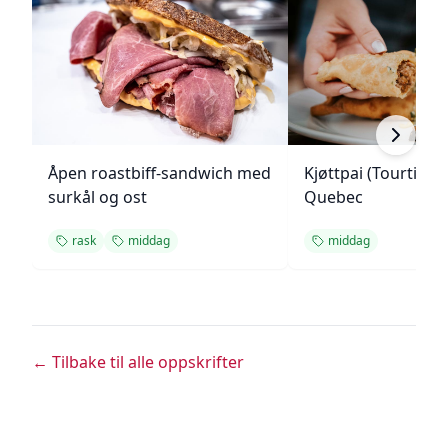
Åpen roastbiff-sandwich med
Kjøttpai (Tourtière)
surkål og ost
Quebec
rask
middag
middag
← Tilbake til alle oppskrifter