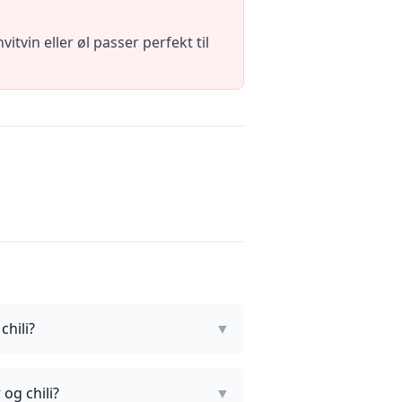
vitvin eller øl passer perfekt til
hili?
▼
og chili?
▼