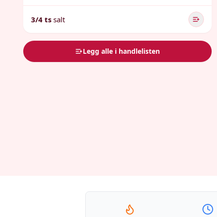
3/4 ts
salt
Legg alle i handlelisten