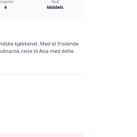
orsjoner
Nivå
4
Middels
andske kjøkkenet. Med et fristende
ulinarisk reise til Asia med dette