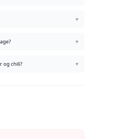
▼
lage?
▼
 og chili?
▼