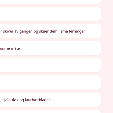
par skiver av gangen og skjær dem i små terninger.
 samme måte.
øk, sjalottløk og laurbærblader.