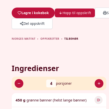
Lagre i kokebok
Hopp til oppskrift
S
Del oppskrift
NORGES MATFAT
›
OPPSKRIFTER
›
TILBEHØR
Ingredienser
4
porsjoner
450 g
grønne bønner (helst lange bønner)