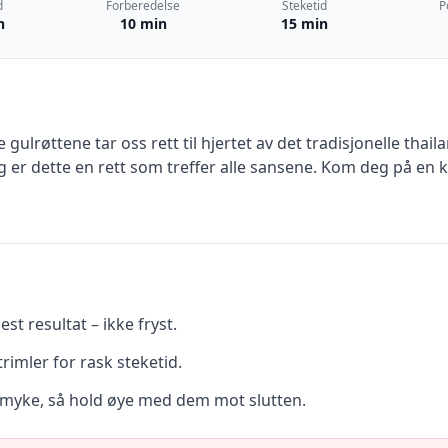
d
Forberedelse
Steketid
P
n
10 min
15 min
lrøttene tar oss rett til hjertet av det tradisjonelle thail
eg er dette en rett som treffer alle sansene. Kom deg på en k
st resultat – ikke fryst.
rimler for rask steketid.
 myke, så hold øye med dem mot slutten.