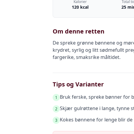
Kalorier
Total ti
120 kcal
25 mi
Om denne retten
De spreke grønne bønnene og møre gu
krydret, syrlig og litt sødmefullt pr
fargerike, smaksrike måltidet.
Tips og Varianter
Bruk ferske, spreke bønner for be
1
Skjær gulrøttene i lange, tynne st
2
Kokes bønnene for lenge blir de
3