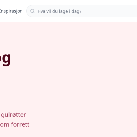
Søk i oppskrifter
Inspirasjon
og
gulrøtter
som forrett