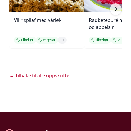
Villrispilaf med vårløk
Rødbetepuré med 
og appelsin
tilbehør
vegetar
+
1
tilbehør
vegetar
← Tilbake til alle oppskrifter