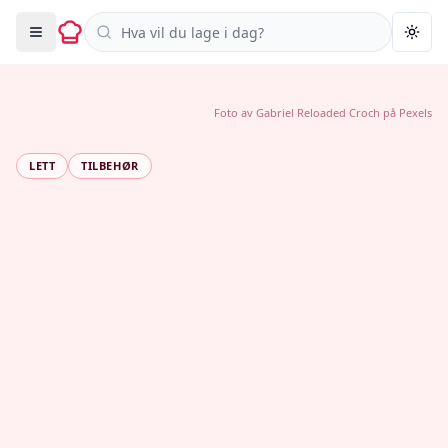
Søk i oppskrifter
Togg
Foto av
Gabriel Reloaded Croch
på
Pexels
LETT
TILBEHØR