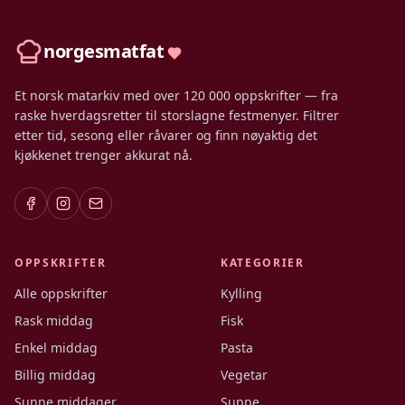
norgesmatfat
Et norsk matarkiv med over 120 000 oppskrifter — fra
raske hverdagsretter til storslagne festmenyer. Filtrer
etter tid, sesong eller råvarer og finn nøyaktig det
kjøkkenet trenger akkurat nå.
OPPSKRIFTER
KATEGORIER
Alle oppskrifter
Kylling
Rask middag
Fisk
Enkel middag
Pasta
Billig middag
Vegetar
Sunne middager
Suppe