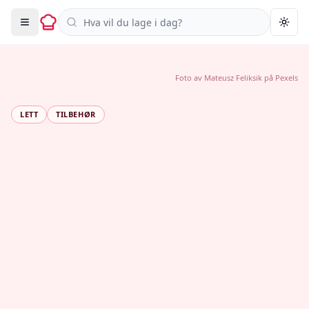
Søk i oppskrifter
Togg
Foto av
Mateusz Feliksik
på
Pexels
LETT
TILBEHØR