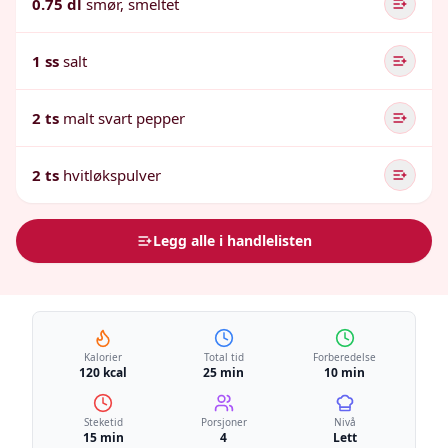
0.75 dl
smør, smeltet
1 ss
salt
2 ts
malt svart pepper
2 ts
hvitløkspulver
Legg alle i handlelisten
Kalorier
Total tid
Forberedelse
120 kcal
25 min
10 min
Steketid
Porsjoner
Nivå
15 min
4
Lett