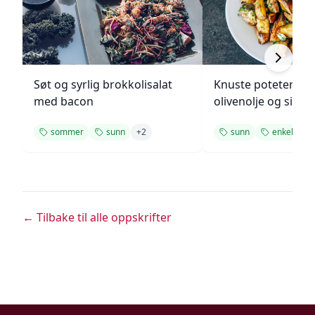
Søt og syrlig brokkolisalat
Knuste poteter me
med bacon
olivenolje og sitro
sommer
sunn
+
2
sunn
enkel
+
1
← Tilbake til alle oppskrifter