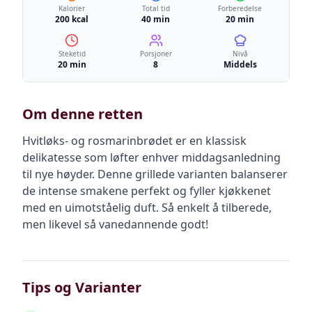
Kalorier
Total tid
Forberedelse
200 kcal
40 min
20 min
Steketid
Porsjoner
Nivå
20 min
8
Middels
Om denne retten
Hvitløks- og rosmarinbrødet er en klassisk
delikatesse som løfter enhver middagsanledning
til nye høyder. Denne grillede varianten balanserer
de intense smakene perfekt og fyller kjøkkenet
med en uimotståelig duft. Så enkelt å tilberede,
men likevel så vanedannende godt!
Tips og Varianter