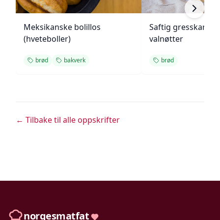
Meksikanske bolillos
Saftig gresskarbr
(hveteboller)
valnøtter
brød
bakverk
brød
← Tilbake til alle oppskrifter
norgesmatfat