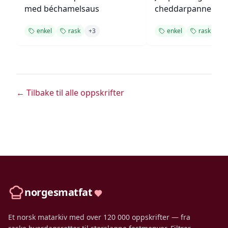
med béchamelsaus
cheddarpannekak
enkel
rask
+
3
enkel
rask
+
2
← Tilbake til alle oppskrifter
norgesmatfat
Et norsk matarkiv med over 120 000 oppskrifter — fra