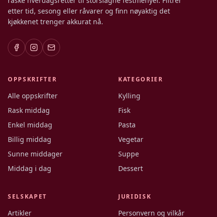
raske hverdagsretter til storslagne festmenyer. Filtrer
etter tid, sesong eller råvarer og finn nøyaktig det
kjøkkenet trenger akkurat nå.
OPPSKRIFTER
KATEGORIER
Alle oppskrifter
Kylling
Rask middag
Fisk
Enkel middag
Pasta
Billig middag
Vegetar
Sunne middager
Suppe
Middag i dag
Dessert
SELSKAPET
JURIDISK
Artikler
Personvern og vilkår