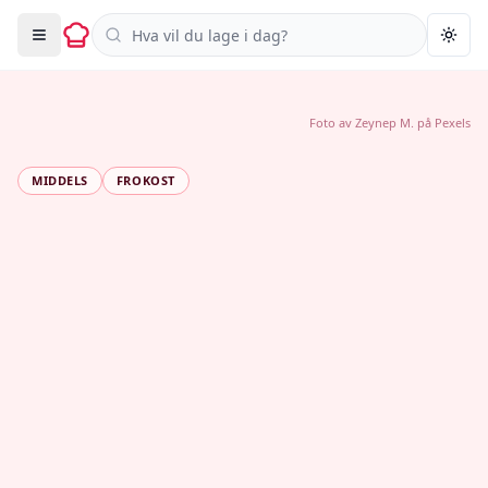
Søk i oppskrifter
Togg
Foto av
Zeynep M.
på
Pexels
MIDDELS
FROKOST