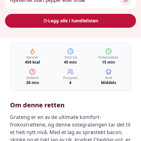
Nykvernet svart pepper etter smak
Legg alle i handlelisten
Kalorier
Total tid
Forberedelse
450 kcal
45 min
15 min
Steketid
Porsjoner
Nivå
30 min
4
Middels
Om denne retten
Grateng er en av de ultimate komfort-
frokostrettene, og denne ostegratengen tar det til
et helt nytt nivå. Med et lag av sprøstekt bacon,
skinke og et tykt lag av rik, krydret Cheddar-ost, er