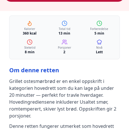
Kalorier
Total tid
Forberedelse
360 kcal
13 min
5 min
Steketid
Porsjoner
Nivå
8 min
2
Lett
Om denne retten
Grillet ostesmørbrød
er en
enkel
oppskrift
i
kategorien hovedrett
som du kan lage på under
20 minutter — perfekt for travle hverdager
.
Hovedingrediensene inkluderer
Usaltet smør,
romtemperert, skiver lyst brød
.
Oppskriften gir
2
porsjoner.
Denne retten fungerer utmerket som hovedrett