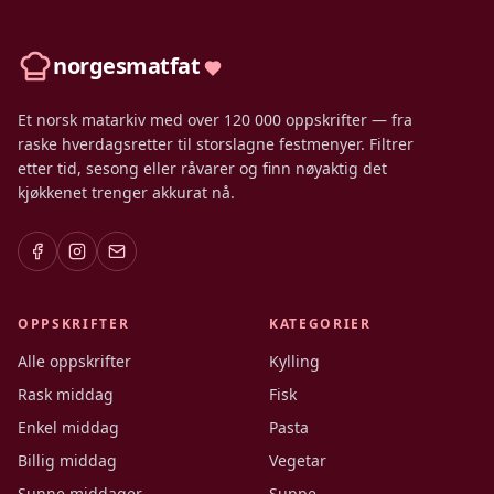
norgesmatfat
Et norsk matarkiv med over 120 000 oppskrifter — fra
raske hverdagsretter til storslagne festmenyer. Filtrer
etter tid, sesong eller råvarer og finn nøyaktig det
kjøkkenet trenger akkurat nå.
OPPSKRIFTER
KATEGORIER
Alle oppskrifter
Kylling
Rask middag
Fisk
Enkel middag
Pasta
Billig middag
Vegetar
Sunne middager
Suppe