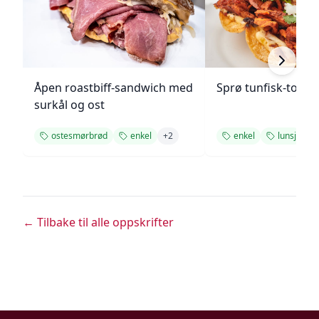
Åpen roastbiff-sandwich med
Sprø tunfisk-tosta
surkål og ost
ostesmørbrød
enkel
+
2
enkel
lunsj
+
1
← Tilbake til alle oppskrifter