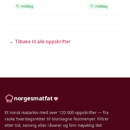
middag
middag
← Tilbake til alle oppskrifter
norgesmatfat
Et norsk matarkiv med over 120 000 oppskrifter — fra
raske hverdagsretter til storslagne festmenyer. Filtrer
etter tid, sesong eller råvarer og finn nøyaktig det