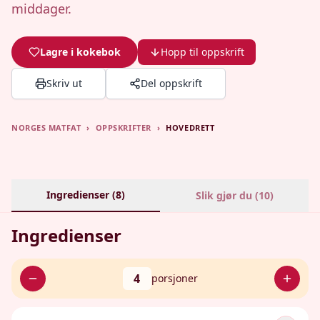
middager.
Lagre i kokebok
Hopp til oppskrift
Skriv ut
Del oppskrift
NORGES MATFAT
›
OPPSKRIFTER
›
HOVEDRETT
Ingredienser (
8
)
Slik gjør du (
10
)
Ingredienser
4
porsjoner