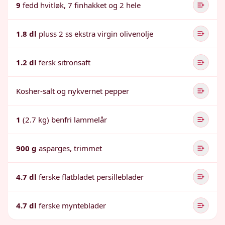
9
fedd hvitløk, 7 finhakket og 2 hele
1.8 dl
pluss 2 ss ekstra virgin olivenolje
1.2 dl
fersk sitronsaft
Kosher-salt og nykvernet pepper
1
(2.7 kg) benfri lammelår
900 g
asparges, trimmet
4.7 dl
ferske flatbladet persilleblader
4.7 dl
ferske mynteblader