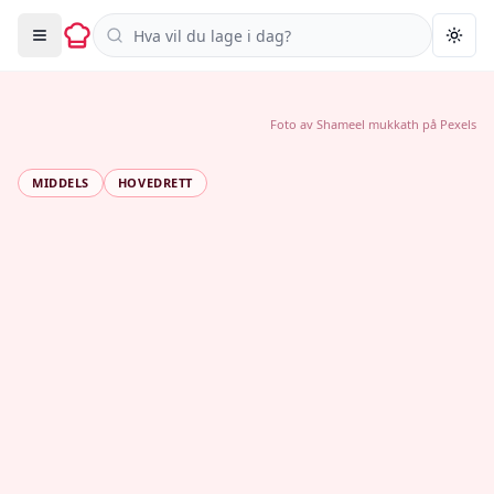
Søk i oppskrifter
Togg
Foto av
Shameel mukkath
på
Pexels
MIDDELS
HOVEDRETT