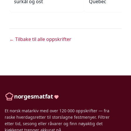
surkål og ost
Quebec
← Tilbake til alle oppskrifter
norgesmatfat
Et norsk matarkiv med over 120 000 oppskrifter — fra
raske hverdagsretter til storslagne festmenyer. Filtrer
etter tid, sesong eller råvarer og finn nøyaktig det
kjøkkenet trenger akkurat nå.