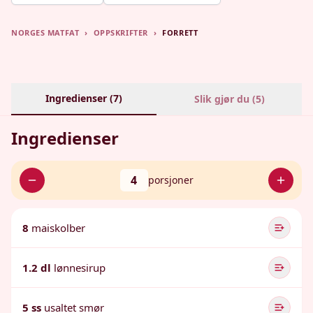
NORGES MATFAT
›
OPPSKRIFTER
›
FORRETT
Ingredienser (
7
)
Slik gjør du (
5
)
Ingredienser
4
porsjoner
8
maiskolber
1.2 dl
lønnesirup
5 ss
usaltet smør