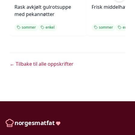
Rask avkjølt gulrotsuppe
Frisk middelhavs ki
med pekannøtter
sommer
enkel
sommer
enkel
← Tilbake til alle oppskrifter
norgesmatfat