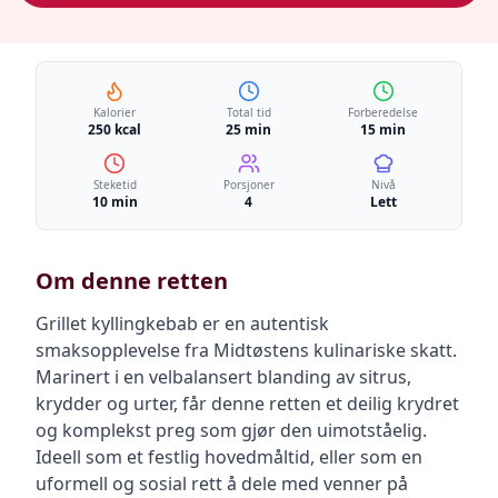
Kalorier
Total tid
Forberedelse
250 kcal
25 min
15 min
Steketid
Porsjoner
Nivå
10 min
4
Lett
Om denne retten
Grillet kyllingkebab er en autentisk
smaksopplevelse fra Midtøstens kulinariske skatt.
Marinert i en velbalansert blanding av sitrus,
krydder og urter, får denne retten et deilig krydret
og komplekst preg som gjør den uimotståelig.
Ideell som et festlig hovedmåltid, eller som en
uformell og sosial rett å dele med venner på