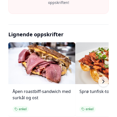
oppskriften!
Lignende oppskrifter
Åpen roastbiff-sandwich med
Sprø tunfisk-tosta
surkål og ost
enkel
enkel