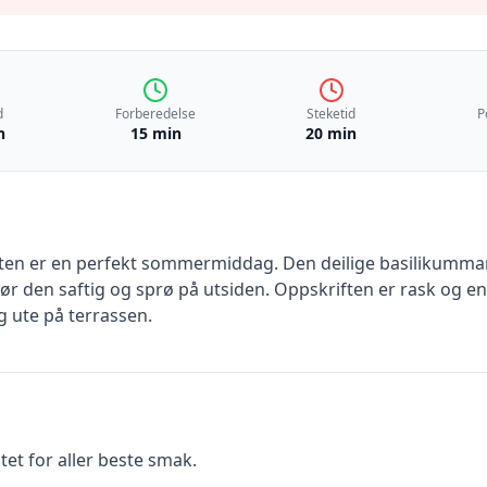
d
Forberedelse
Steketid
P
n
15 min
20 min
tten er en perfekt sommermiddag. Den deilige basilikummari
r den saftig og sprø på utsiden. Oppskriften er rask og enke
g ute på terrassen.
tet for aller beste smak.