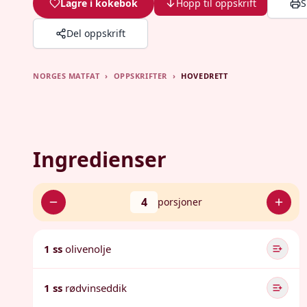
Lagre i kokebok
Hopp til oppskrift
S
Del oppskrift
NORGES MATFAT
›
OPPSKRIFTER
›
HOVEDRETT
Ingredienser
4
porsjoner
1 ss
olivenolje
1 ss
rødvinseddik