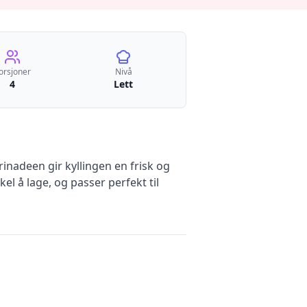
orsjoner
Nivå
4
Lett
nadeen gir kyllingen en frisk og
l å lage, og passer perfekt til