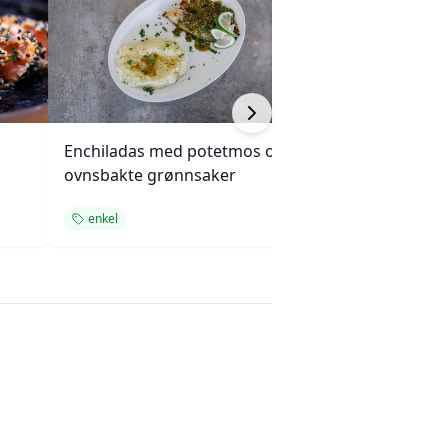
Enchiladas med potetmos og
Krydret kokosri
ovnsbakte grønnsaker
cashewnøtter
enkel
enkel