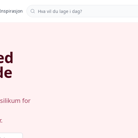
Søk i oppskrifter
Inspirasjon
ed
de
silikum for
.