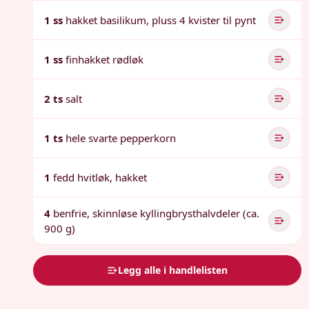
1 ss
hakket basilikum, pluss 4 kvister til pynt
1 ss
finhakket rødløk
2 ts
salt
1 ts
hele svarte pepperkorn
1
fedd hvitløk, hakket
4
benfrie, skinnløse kyllingbrysthalvdeler (ca.
900 g)
Legg alle i handlelisten