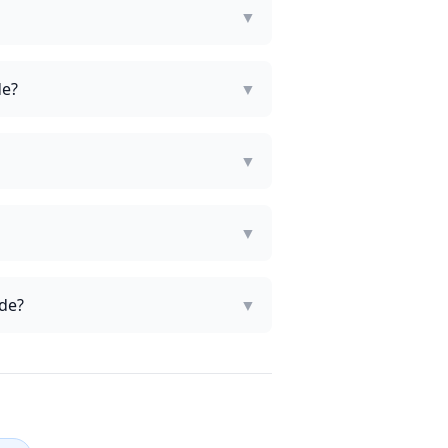
▼
de?
▼
▼
▼
nde?
▼