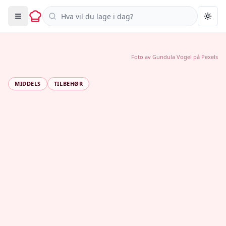
Søk i oppskrifter
Togg
Foto av
Gundula Vogel
på
Pexels
MIDDELS
TILBEHØR