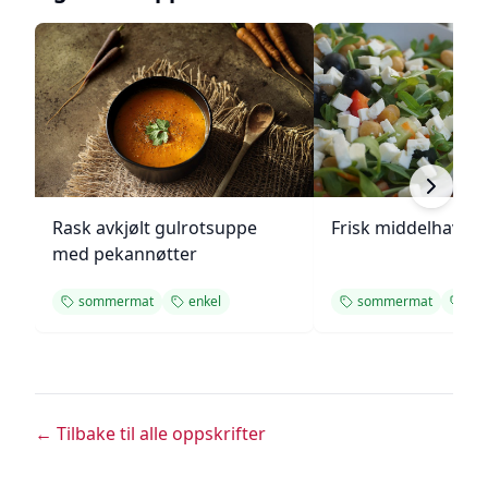
Rask avkjølt gulrotsuppe
Frisk middelhavs ki
med pekannøtter
sommermat
enkel
sommermat
enk
← Tilbake til alle oppskrifter