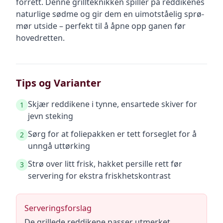
forrett. Denne grillteknikken spiller på reddikenes
naturlige sødme og gir dem en uimotståelig sprø-
mør utside – perfekt til å åpne opp ganen før
hovedretten.
Tips og Varianter
Skjær reddikene i tynne, ensartede skiver for
1
jevn steking
Sørg for at foliepakken er tett forseglet for å
2
unngå uttørking
Strø over litt frisk, hakket persille rett før
3
servering for ekstra friskhetskontrast
Serveringsforslag
De grillede reddikene passer utmerket