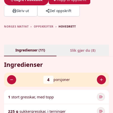
Skriv ut
Del oppskrift
NORGES MATFAT
›
OPPSKRIFTER
›
HOVEDRETT
Ingredienser (
11
)
Slik gjør du (
8
)
Ingredienser
4
porsjoner
1
stort gresskar, med topp
225 g
sukkergresskar, i terninger