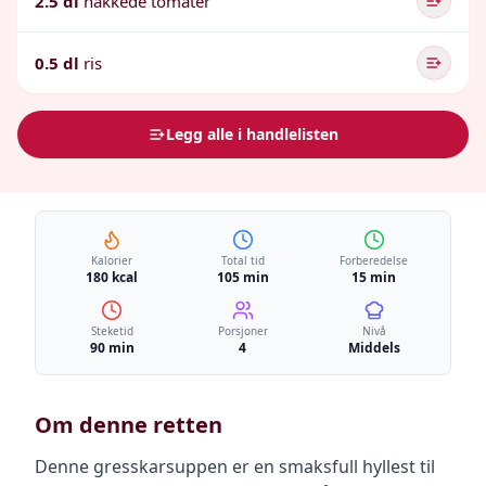
2.5 dl
hakkede tomater
0.5 dl
ris
Legg alle i handlelisten
Kalorier
Total tid
Forberedelse
180 kcal
105 min
15 min
Steketid
Porsjoner
Nivå
90 min
4
Middels
Om denne retten
Denne gresskarsuppen er en smaksfull hyllest til