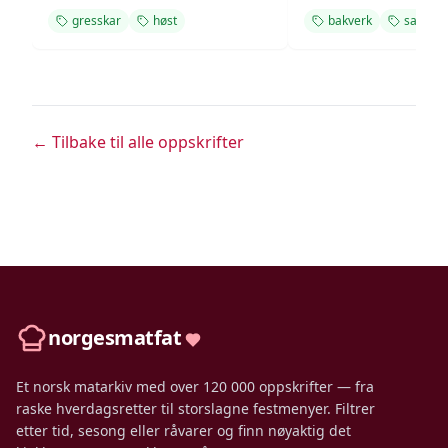
gresskar
høst
bakverk
saftig
← Tilbake til alle oppskrifter
norgesmatfat
Et norsk matarkiv med over 120 000 oppskrifter — fra
raske hverdagsretter til storslagne festmenyer. Filtrer
etter tid, sesong eller råvarer og finn nøyaktig det