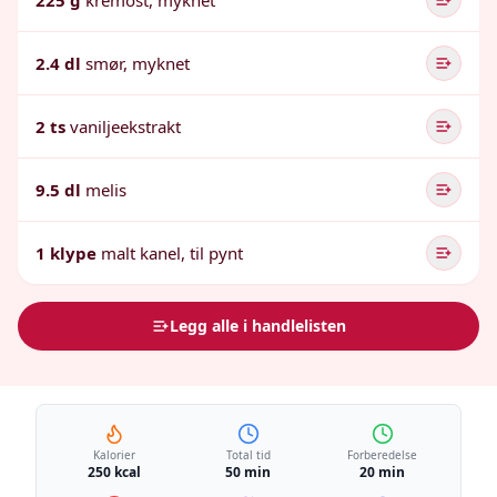
225 g
kremost, myknet
2.4 dl
smør, myknet
2 ts
vaniljeekstrakt
9.5 dl
melis
1 klype
malt kanel, til pynt
Legg alle i handlelisten
Kalorier
Total tid
Forberedelse
250 kcal
50 min
20 min