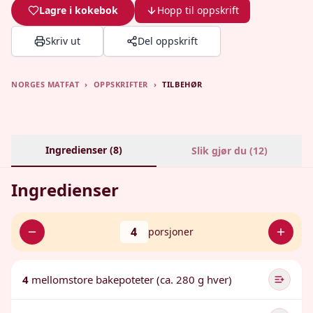
Lagre i kokebok
Hopp til oppskrift
Skriv ut
Del oppskrift
NORGES MATFAT
›
OPPSKRIFTER
›
TILBEHØR
Ingredienser (
8
)
Slik gjør du (
12
)
Ingredienser
4
porsjoner
4
mellomstore bakepoteter (ca. 280 g hver)