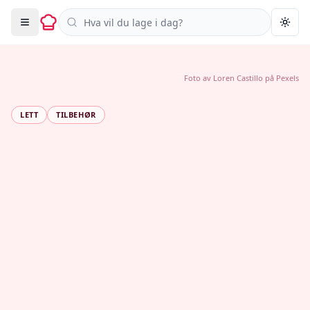
Søk i oppskrifter
Togg
Foto av
Loren Castillo
på
Pexels
LETT
TILBEHØR