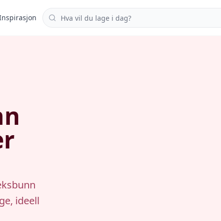
Søk i oppskrifter
Inspirasjon
nn
er
jeksbunn
ge, ideell