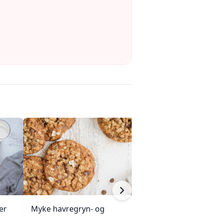
er
Myke havregryn- og
Mandelkake me