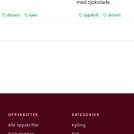
med sjokolade
dessert
kake
oppskrift
dessert
OPPSKRIFTER
KATEGORIER
Alle oppskrifter
Kylling
Rask middag
Fisk