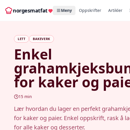
norgesmatfat
Meny
Oppskrifter
Artikler
LETT
BAKEVERK
Enkel
grahamkjeksbu
for kaker og pai
15
min
Lær hvordan du lager en perfekt grahamk
for kaker og paier. Enkel oppskrift, rask å la
for alle kaker og desserter.