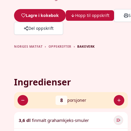
Lagre i kokebok
Hopp til oppskrift
S
Del oppskrift
NORGES MATFAT
›
OPPSKRIFTER
›
BAKEVERK
Ingredienser
8
porsjoner
3,6 dl
finmalt grahamkjeks-smuler