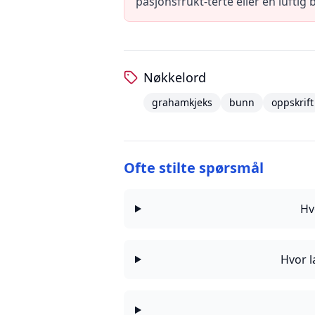
pasjonsfrukt-terte eller en luftig
Nøkkelord
grahamkjeks
bunn
oppskrift
Ofte stilte spørsmål
Hv
Hvor l