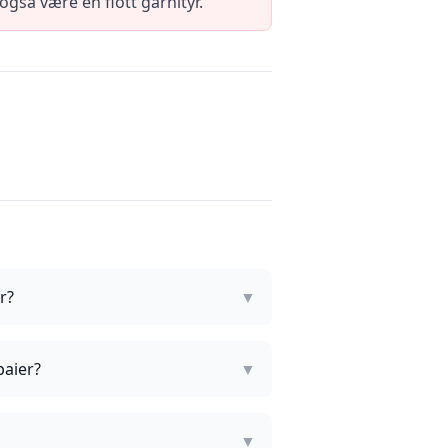
også være en flott garnityr.
r?
▼
paier?
▼
▼