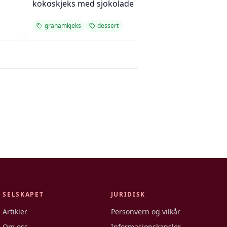
kokoskjeks med sjokolade
plommesaus og
ingefærsmørkr
grahamkjeks
dessert
dessert
kake
SELSKAPET
JURIDISK
Artikler
Personvern og vilkår
Om oss
Informasjonskapsler