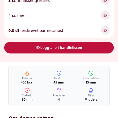
3 ss
finhakket gressløk
4 ss
smør
0,8 dl
ferskrevet parmesanost
Legg alle i handlelisten
Kalorier
Total tid
Forberedelse
450 kcal
45 min
15 min
Steketid
Porsjoner
Nivå
30 min
4
Middels