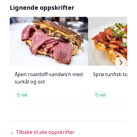
Lignende oppskrifter
Åpen roastbiff-sandwich med
Sprø tunfisk-tosta
surkål og ost
ost
ost
← Tilbake til alle oppskrifter