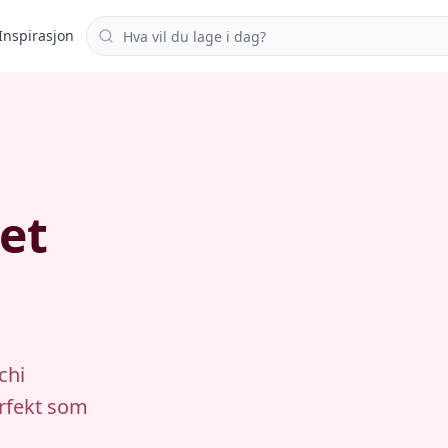
Søk i oppskrifter
Inspirasjon
et
chi
rfekt som