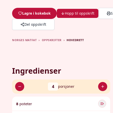
Lagre i kokebok
Hopp til oppskrift
S
Del oppskrift
NORGES MATFAT
›
OPPSKRIFTER
›
HOVEDRETT
Ingredienser
4
porsjoner
8
poteter