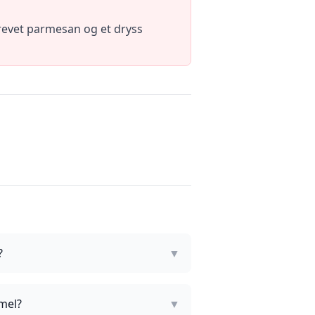
revet parmesan og et dryss
?
▼
 mel?
▼