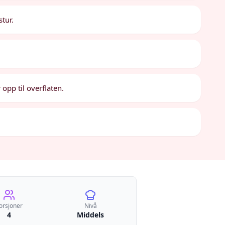
stur.
r opp til overflaten.
orsjoner
Nivå
4
Middels