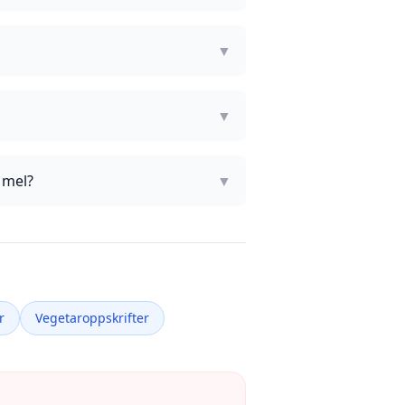
▼
?
▼
 mel?
▼
r
Vegetaroppskrifter