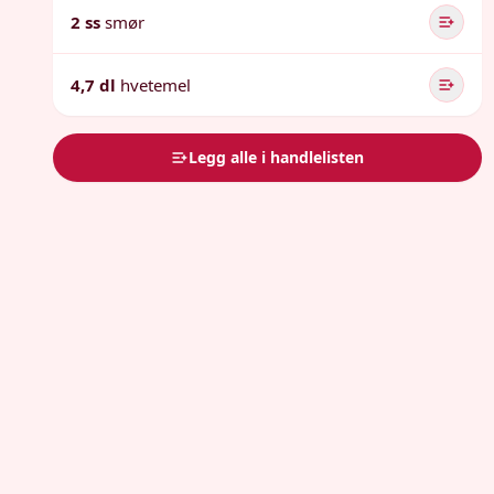
2 ss
smør
4,7 dl
hvetemel
Legg alle i handlelisten