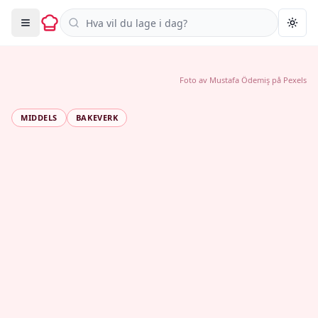
Søk i oppskrifter
Togg
Foto av
Mustafa Ödemiş
på
Pexels
MIDDELS
BAKEVERK