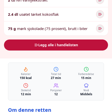
2 ts
ren vaniljeekstrakt
2.4 dl
usøtet tørket kokosflak
75 g
mørk sjokolade (75 prosent), brutt i biter
Legg alle i handlelisten
Kalorier
Total tid
Forberedelse
150 kcal
27 min
15 min
Steketid
Porsjoner
Nivå
12 min
12
Middels
Om denne retten