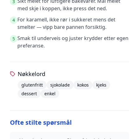
Sikt melet for luftigere bakevarer. Mål melet
3
med skje i koppen, ikke press det ned.
For karamell, ikke rør i sukkeret mens det
4
smelter — vipp bare pannen forsiktig.
Smak til underveis og juster krydder etter egen
5
preferanse.
Nøkkelord
glutenfritt
sjokolade
kokos
kjeks
dessert
enkel
Ofte stilte spørsmål