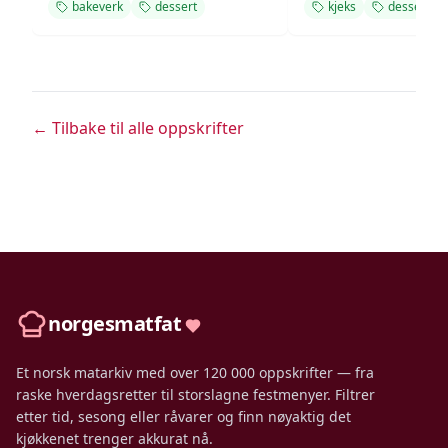
bakeverk
dessert
kjeks
dessert
← Tilbake til alle oppskrifter
norgesmatfat
Et norsk matarkiv med over 120 000 oppskrifter — fra
raske hverdagsretter til storslagne festmenyer. Filtrer
etter tid, sesong eller råvarer og finn nøyaktig det
kjøkkenet trenger akkurat nå.