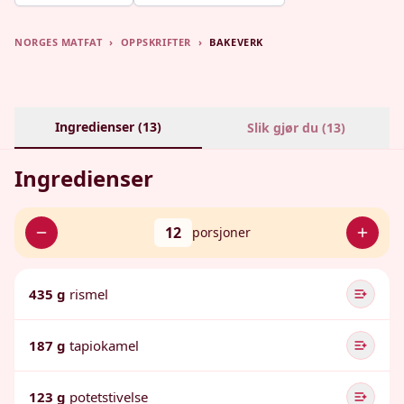
NORGES MATFAT
›
OPPSKRIFTER
›
BAKEVERK
Ingredienser (
13
)
Slik gjør du (
13
)
Ingredienser
12
porsjoner
435 g
rismel
187 g
tapiokamel
123 g
potetstivelse