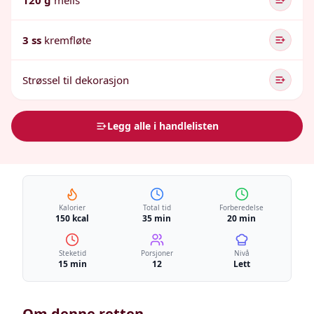
120 g
melis
3 ss
kremfløte
Strøssel til dekorasjon
Legg alle i handlelisten
Kalorier
Total tid
Forberedelse
150 kcal
35 min
20 min
Steketid
Porsjoner
Nivå
15 min
12
Lett
Om denne retten