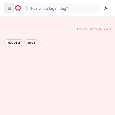
Søk i oppskrifter
Togg
Foto av
Snappr
på
Pexels
MIDDELS
SAUS