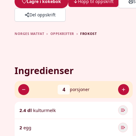
Lagre i kokebok
Hopp til oppskrift
S
Del oppskrift
NORGES MATFAT
›
OPPSKRIFTER
›
FROKOST
Ingredienser
4
porsjoner
2.4 dl
kulturmelk
2
egg