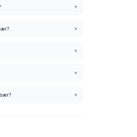
?
▼
bær?
▼
▼
▼
 bær?
▼