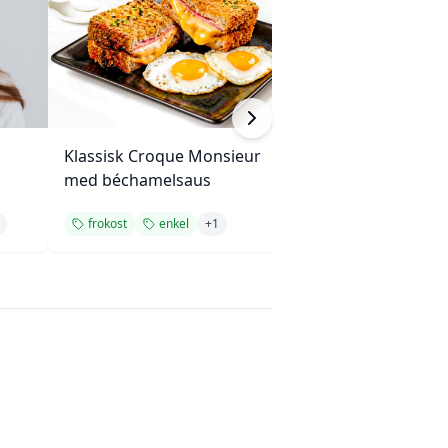
Klassisk Croque Monsieur
Kjeksvafler med
med béchamelsaus
og blåbær
frokost
enkel
+
1
frokost
desse