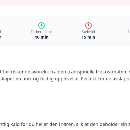
d
Forberedelse
Steketid
P
n
10 min
15 min
forfriskende avbrekk fra den tradisjonelle frokostmaten
per en unik og festlig opplevelse. Perfekt for en avslappet
ig kald før du heller den i røren, slik at den beholder sin 