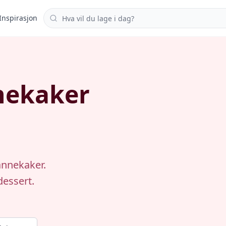
Søk i oppskrifter
Inspirasjon
ekaker
annekaker.
dessert.