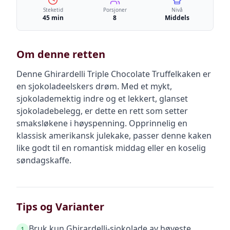
Steketid
Porsjoner
Nivå
45 min
8
Middels
Om denne retten
Denne Ghirardelli Triple Chocolate Truffelkaken er
en sjokoladeelskers drøm. Med et mykt,
sjokolademektig indre og et lekkert, glanset
sjokoladebelegg, er dette en rett som setter
smaksløkene i høyspenning. Opprinnelig en
klassisk amerikansk julekake, passer denne kaken
like godt til en romantisk middag eller en koselig
søndagskaffe.
Tips og Varianter
Bruk kun Ghirardelli-sjokolade av høyeste
1