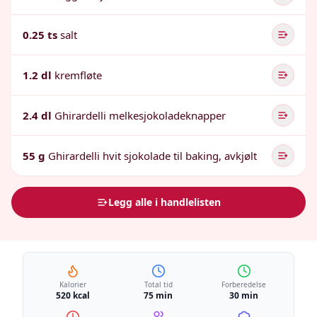
0.25 ts
salt
1.2 dl
kremfløte
2.4 dl
Ghirardelli melkesjokoladeknapper
55 g
Ghirardelli hvit sjokolade til baking, avkjølt
Legg alle i handlelisten
Kalorier
Total tid
Forberedelse
520 kcal
75 min
30 min