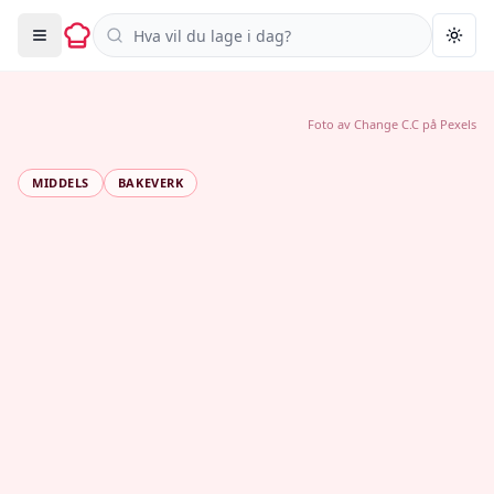
Søk i oppskrifter
Togg
Foto av
Change C.C
på
Pexels
MIDDELS
BAKEVERK