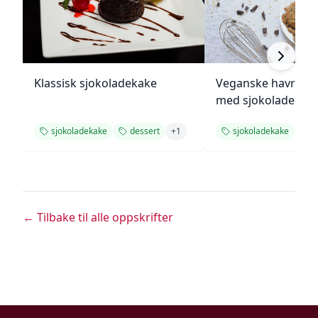
Klassisk sjokoladekake
Veganske havregr
med sjokolade
sjokoladekake
dessert
+
1
sjokoladekake
d
← Tilbake til alle oppskrifter