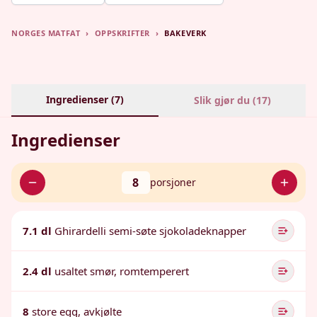
NORGES MATFAT
›
OPPSKRIFTER
›
BAKEVERK
Ingredienser (
7
)
Slik gjør du (
17
)
Ingredienser
8
porsjoner
7.1 dl
Ghirardelli semi-søte sjokoladeknapper
2.4 dl
usaltet smør, romtemperert
8
store egg, avkjølte