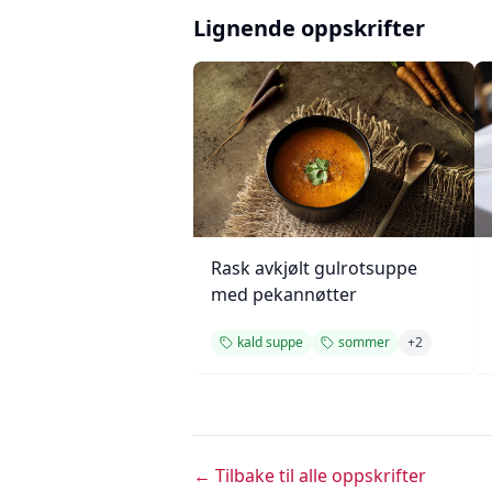
Lignende oppskrifter
Rask avkjølt gulrotsuppe
med pekannøtter
kald suppe
sommer
+
2
← Tilbake til alle oppskrifter