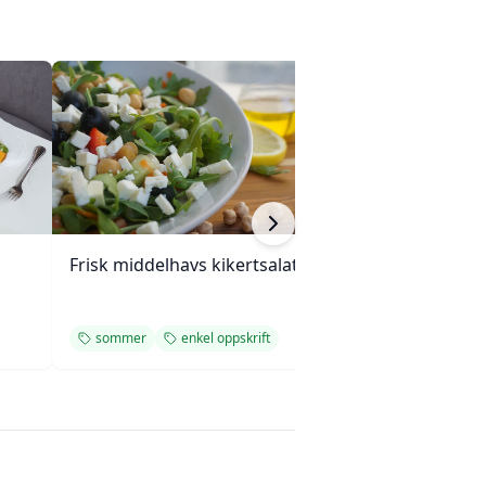
Frisk middelhavs kikertsalat
Mini eggerøre-s
med gressløk
sommer
enkel oppskrift
forrett
enkel 