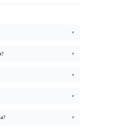
▼
a?
▼
▼
▼
ma?
▼