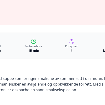
d
Forberedelse
Porsjoner
n
15 min
4
M
d suppe som bringer smakene av sommer rett i din munn. De
 man ønsker en avkjølende og oppkvikkende forrett. Med si
itron, er gazpacho en sann smakseksplosjon.