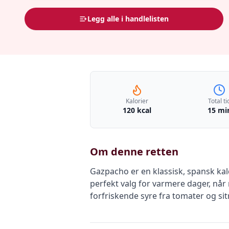
Legg alle i handlelisten
Kalorier
Total ti
120 kcal
15 mi
Om denne retten
Gazpacho er en klassisk, spansk kal
perfekt valg for varmere dager, når
forfriskende syre fra tomater og s