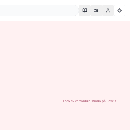
Togg
Foto av
cottonbro studio
på
Pexels