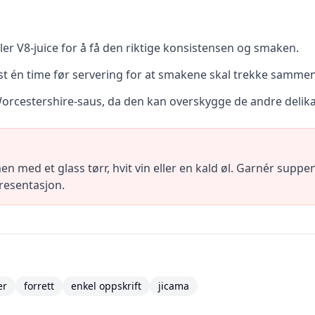
ler V8-juice for å få den riktige konsistensen og smaken.
nst én time før servering for at smakene skal trekke samme
orcestershire-saus, da den kan overskygge de andre delik
ed et glass tørr, hvit vin eller en kald øl. Garnér suppen
presentasjon.
er
forrett
enkel oppskrift
jicama