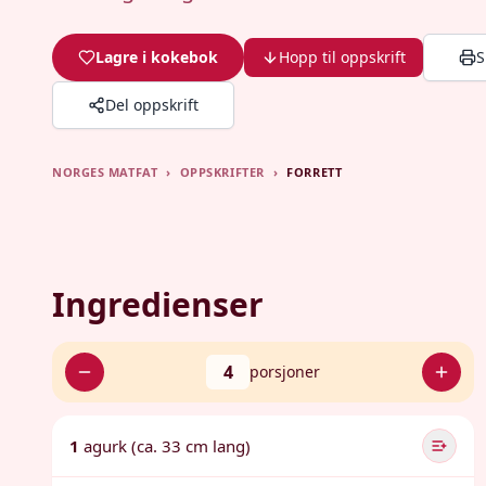
Lagre i kokebok
Hopp til oppskrift
S
Del oppskrift
NORGES MATFAT
›
OPPSKRIFTER
›
FORRETT
Ingredienser
4
porsjoner
1
agurk (ca. 33 cm lang)