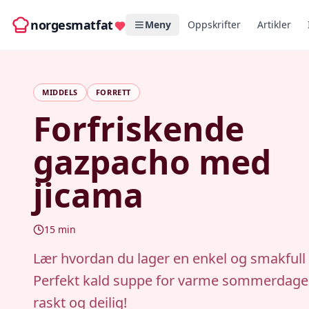
norgesmatfat
Meny
Oppskrifter
Artikler
MIDDELS
FORRETT
Forfriskende
gazpacho med
jicama
15
min
Lær hvordan du lager en enkel og smakfull
Perfekt kald suppe for varme sommerdager.
raskt og deilig!