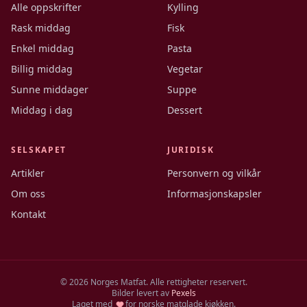
Alle oppskrifter
Kylling
Rask middag
Fisk
Enkel middag
Pasta
Billig middag
Vegetar
Sunne middager
Suppe
Middag i dag
Dessert
SELSKAPET
JURIDISK
Artikler
Personvern og vilkår
Om oss
Informasjonskapsler
Kontakt
©
2026
Norges Matfat. Alle rettigheter reservert.
Bilder levert av
Pexels
Laget med
for norske matglade kjøkken.