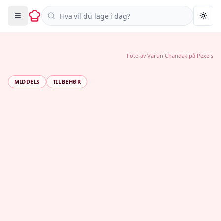
Søk i oppskrifter
Togg
Foto av
Varun Chandak
på
Pexels
MIDDELS
TILBEHØR