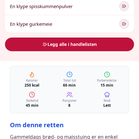
En klype spisskummenpulver
En klype gurkemeie
Legg alle i handlelisten
Kalorier
Total tid
Forberedelse
250 kcal
60 min
15 min
Steketid
Porsjoner
Nivå
45 min
8
Lett
Om denne retten
Gammeldags brød- og maisstuing
er en
enkel