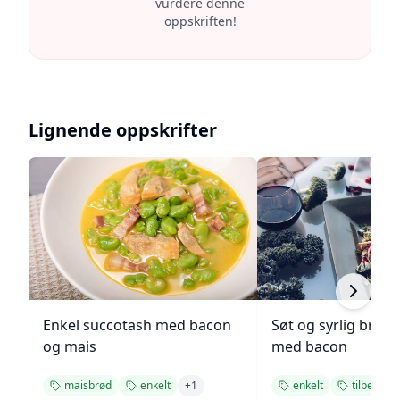
vurdere denne
oppskriften!
Lignende oppskrifter
Enkel succotash med bacon
Søt og syrlig brokk
og mais
med bacon
maisbrød
enkelt
+
1
enkelt
tilbehør