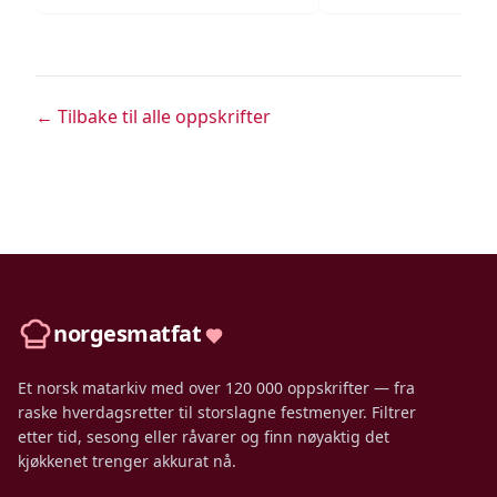
← Tilbake til alle oppskrifter
norgesmatfat
Et norsk matarkiv med over 120 000 oppskrifter — fra
raske hverdagsretter til storslagne festmenyer. Filtrer
etter tid, sesong eller råvarer og finn nøyaktig det
kjøkkenet trenger akkurat nå.