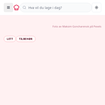
Søk i oppskrifter
Togg
Foto av
Maksim Goncharenok
på
Pexels
LETT
TILBEHØR