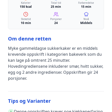
Kalorier
Total tid
Forberedelse
150 kcal
25 min
15 min
Steketid
Porsjoner
Nivå
10 min
24
Middels
Om denne retten
Myke gammeldagse sukkerkaker
er en
middels
krevende
oppskrift
i kategorien bakeverk
som du
kan lage på omtrent 25 minutter
.
Hovedingrediensene inkluderer
smør, hvitt sukker,
egg
og 2 andre ingredienser
.
Oppskriften gir
24
porsjoner.
Tips og Varianter
Denne oppskriften krever noe kjøkkenerfaring,
1