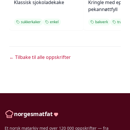
Klassisk sjokoladekake
Kringle med eple- 
pekannøttfyll
sukkerkaker
enkel
bakverk
tradisjo
← Tilbake til alle oppskrifter
norgesmatfat
Et norsk matarkiv med over 120 000 oppskrifter — fra