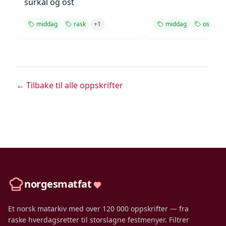
surkål og ost
middag
rask
+
1
middag
ost
← Tilbake til alle oppskrifter
norgesmatfat
Et norsk matarkiv med over 120 000 oppskrifter — fra
raske hverdagsretter til storslagne festmenyer. Filtrer