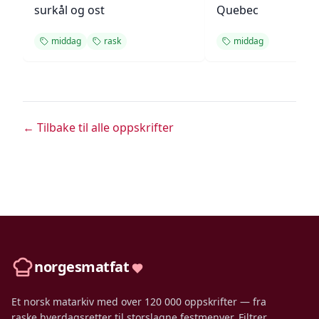
surkål og ost
Quebec
middag
rask
middag
← Tilbake til alle oppskrifter
norgesmatfat
Et norsk matarkiv med over 120 000 oppskrifter — fra
raske hverdagsretter til storslagne festmenyer. Filtrer