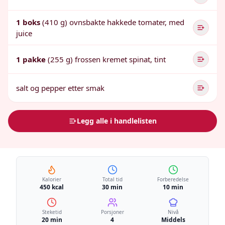
1 boks
(410 g) ovnsbakte hakkede tomater, med
juice
1 pakke
(255 g) frossen kremet spinat, tint
salt og pepper etter smak
Legg alle i handlelisten
Kalorier
Total tid
Forberedelse
450 kcal
30 min
10 min
Steketid
Porsjoner
Nivå
20 min
4
Middels