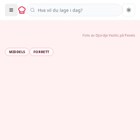
Søk i oppskrifter
Togg
Foto av
Djordje Vezilic
på
Pexels
MIDDELS
FORRETT