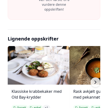
vurdere denne
oppskriften!
Lignende oppskrifter
Klassiske krabbekaker med
Rask avkjølt gulro
Old Bay-krydder
med pekannøtter
forrett
enkel
+
1
forrett
enkel