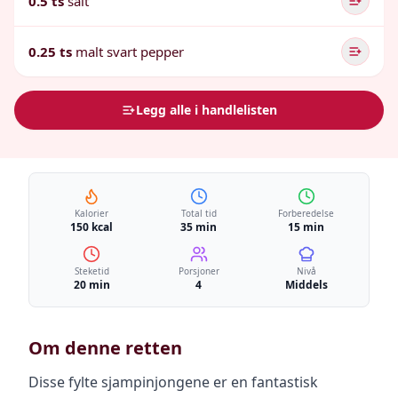
0.5 ts
salt
0.25 ts
malt svart pepper
Legg alle i handlelisten
Kalorier
Total tid
Forberedelse
150 kcal
35 min
15 min
Steketid
Porsjoner
Nivå
20 min
4
Middels
Om denne retten
Disse fylte sjampinjongene er en fantastisk