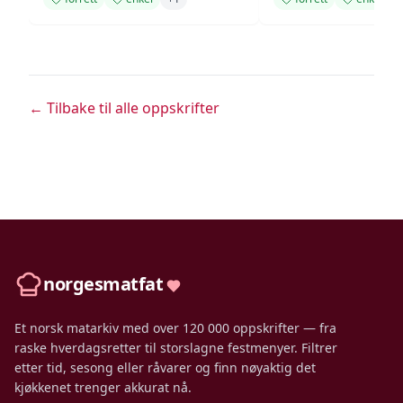
← Tilbake til alle oppskrifter
norgesmatfat
Et norsk matarkiv med over 120 000 oppskrifter — fra
raske hverdagsretter til storslagne festmenyer. Filtrer
etter tid, sesong eller råvarer og finn nøyaktig det
kjøkkenet trenger akkurat nå.