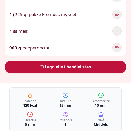
1
(225 g) pakke kremost, myknet
1 ss
melk
900 g
pepperoncini
Legg alle i handlelisten
Kalorier
Total tid
Forberedelse
120 kcal
15 min
10 min
Steketid
Porsjoner
Nivå
5 min
4
Middels