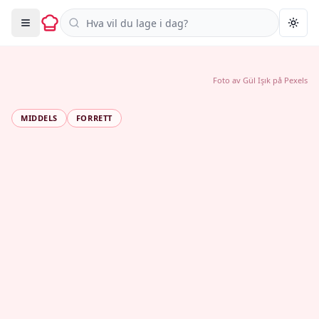
Søk i oppskrifter
Togg
Foto av
Gül Işık
på
Pexels
MIDDELS
FORRETT