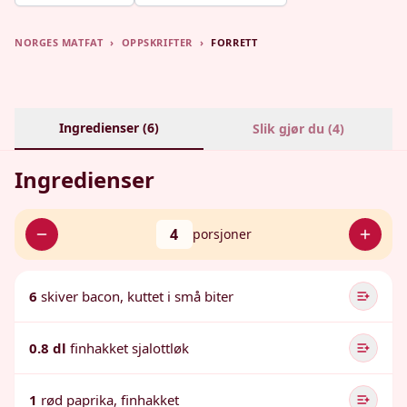
NORGES MATFAT
›
OPPSKRIFTER
›
FORRETT
Ingredienser (
6
)
Slik gjør du (
4
)
Ingredienser
4
porsjoner
6
skiver bacon, kuttet i små biter
0.8 dl
finhakket sjalottløk
1
rød paprika, finhakket