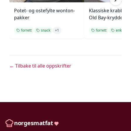
Potet- og ostefylte wonton-
Klassiske krabbek
pakker
Old Bay-krydder
forrett
snack
+
1
forrett
enkel opp
← Tilbake til alle oppskrifter
norgesmatfat