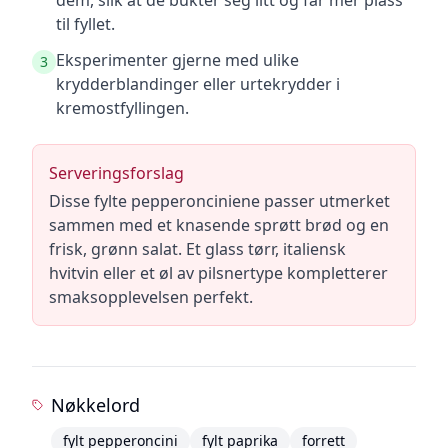
dem, slik at de bukter seg litt og får mer plass
til fyllet.
Eksperimenter gjerne med ulike
3
krydderblandinger eller urtekrydder i
kremostfyllingen.
Serveringsforslag
Disse fylte pepperonciniene passer utmerket
sammen med et knasende sprøtt brød og en
frisk, grønn salat. Et glass tørr, italiensk
hvitvin eller et øl av pilsnertype kompletterer
smaksopplevelsen perfekt.
Nøkkelord
fylt pepperoncini
fylt paprika
forrett