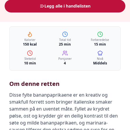
Legg alle i handlelisten
Kalorier
Total tid
Forberedelse
150 kcal
25 min
15 min
Steketid
Porsjoner
Nivå
10 min
4
Middels
Om denne retten
Disse fylte bananpaprikaene er en kreativ og
smakfull forrett som bringer italienske smaker
sammen på en uventet måte. Fyllet av krydret
pølse, ost og krydder gir en deilig kontrast til den
søte og milde bananpaprikaen, og marinara-
sausen tilfører den ekstra sødme og syre for en