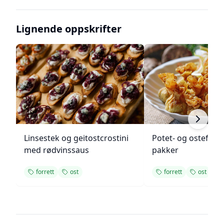
Lignende oppskrifter
Linsestek og geitostcrostini
Potet- og ostefylt
med rødvinssaus
pakker
forrett
ost
forrett
ost