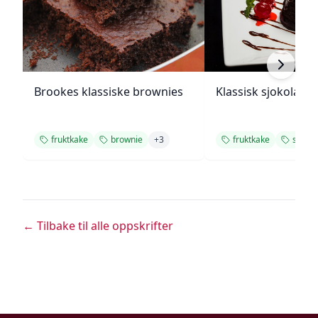
Brookes klassiske brownies
Klassisk sjokolade
fruktkake
brownie
+
3
fruktkake
småka
← Tilbake til alle oppskrifter