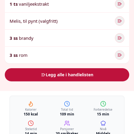
1 ts
vaniljeekstrakt
Melis, til pynt (valgfritt)
3 ss
brandy
3 ss
rom
Legg alle i handlelisten
Kalorier
Total tid
Forberedelse
150 kcal
109 min
15 min
Steketid
Porsjoner
Nivå
14 min
20 småkaker
Middels