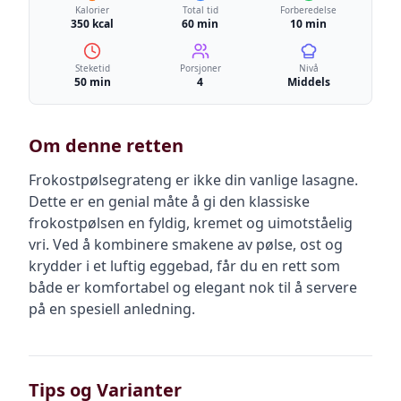
Kalorier
Total tid
Forberedelse
350 kcal
60 min
10 min
Steketid
Porsjoner
Nivå
50 min
4
Middels
Om denne retten
Frokostpølsegrateng er ikke din vanlige lasagne.
Dette er en genial måte å gi den klassiske
frokostpølsen en fyldig, kremet og uimotståelig
vri. Ved å kombinere smakene av pølse, ost og
krydder i et luftig eggebad, får du en rett som
både er komfortabel og elegant nok til å servere
på en spesiell anledning.
Tips og Varianter