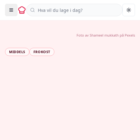
Søk i oppskrifter
Togg
Foto av
Shameel mukkath
på
Pexels
MIDDELS
FROKOST