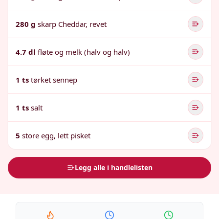
280 g
skarp Cheddar, revet
4.7 dl
fløte og melk (halv og halv)
1 ts
tørket sennep
1 ts
salt
5
store egg, lett pisket
Legg alle i handlelisten