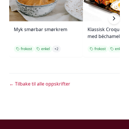
Myk smørbar smørkrem
Klassisk Croque M
med béchamelsau
frokost
enkel
+
2
frokost
enkel
← Tilbake til alle oppskrifter