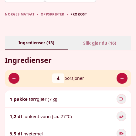
NORGES MATFAT
›
OPPSKRIFTER
›
FROKOST
Ingredienser (
13
)
Slik gjør du (
16
)
Ingredienser
4
porsjoner
1 pakke
tørrgjær (7 g)
1,2 dl
lunkent vann (ca. 27°C)
9,5 dl
hvetemel