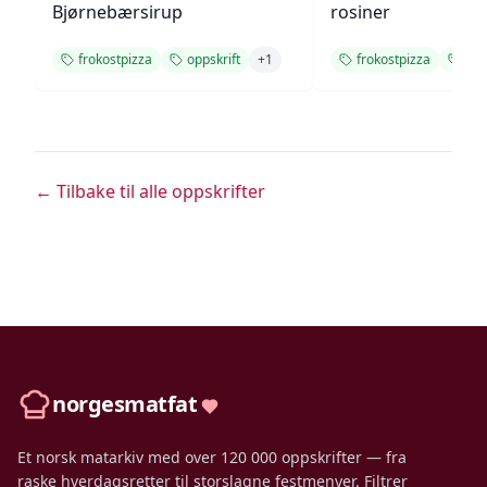
Bjørnebærsirup
rosiner
frokostpizza
oppskrift
+
1
frokostpizza
opp
← Tilbake til alle oppskrifter
norgesmatfat
Et norsk matarkiv med over 120 000 oppskrifter — fra
raske hverdagsretter til storslagne festmenyer. Filtrer