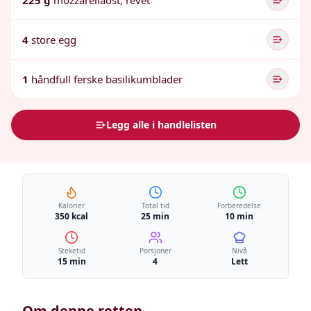
225 g
mozzarellaost, revet
4
store egg
1
håndfull ferske basilikumblader
Legg alle i handlelisten
Kalorier
Total tid
Forberedelse
350 kcal
25 min
10 min
Steketid
Porsjoner
Nivå
15 min
4
Lett
Om denne retten