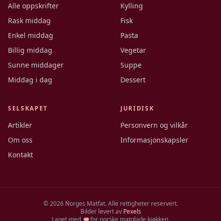
Alle oppskrifter
Kylling
Rask middag
Fisk
Enkel middag
Pasta
Billig middag
Vegetar
Sunne middager
Suppe
Middag i dag
Dessert
SELSKAPET
JURIDISK
Artikler
Personvern og vilkår
Om oss
Informasjonskapsler
Kontakt
©
2026
Norges Matfat. Alle rettigheter reservert.
Bilder levert av
Pexels
Laget med
for norske matglade kjøkken.