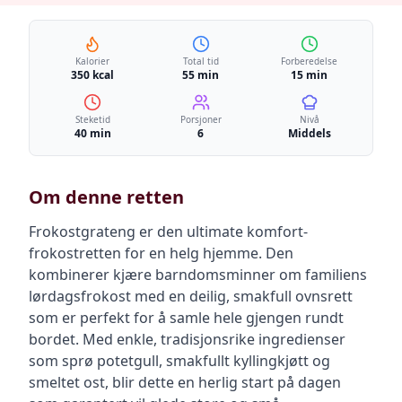
Kalorier
Total tid
Forberedelse
350 kcal
55 min
15 min
Steketid
Porsjoner
Nivå
40 min
6
Middels
Om denne retten
Frokostgrateng er den ultimate komfort-
frokostretten for en helg hjemme. Den
kombinerer kjære barndomsminner om familiens
lørdagsfrokost med en deilig, smakfull ovnsrett
som er perfekt for å samle hele gjengen rundt
bordet. Med enkle, tradisjonsrike ingredienser
som sprø potetgull, smakfullt kyllingkjøtt og
smeltet ost, blir dette en herlig start på dagen