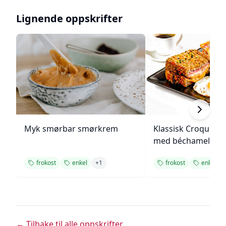
Lignende oppskrifter
Myk smørbar smørkrem
Klassisk Croque M
med béchamelsau
frokost
enkel
+
1
frokost
enkel
← Tilbake til alle oppskrifter