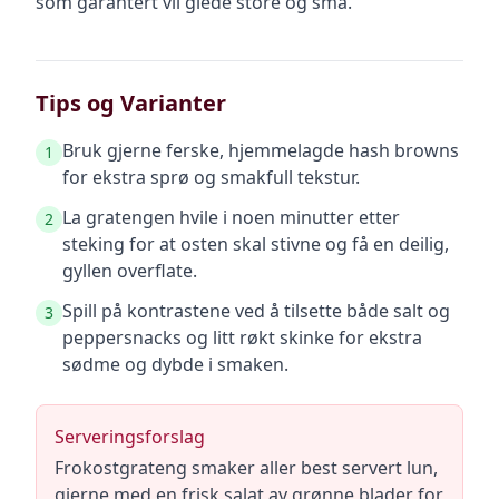
som garantert vil glede store og små.
Tips og Varianter
Bruk gjerne ferske, hjemmelagde hash browns
1
for ekstra sprø og smakfull tekstur.
La gratengen hvile i noen minutter etter
2
steking for at osten skal stivne og få en deilig,
gyllen overflate.
Spill på kontrastene ved å tilsette både salt og
3
peppersnacks og litt røkt skinke for ekstra
sødme og dybde i smaken.
Serveringsforslag
Frokostgrateng smaker aller best servert lun,
gjerne med en frisk salat av grønne blader for