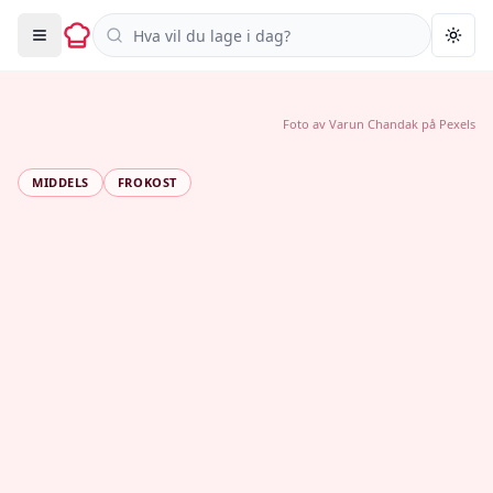
Søk i oppskrifter
Togg
Foto av
Varun Chandak
på
Pexels
MIDDELS
FROKOST