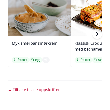
Myk smørbar smørkrem
Klassisk Croque M
med béchamelsau
frokost
egg
+
1
frokost
rask
+
← Tilbake til alle oppskrifter