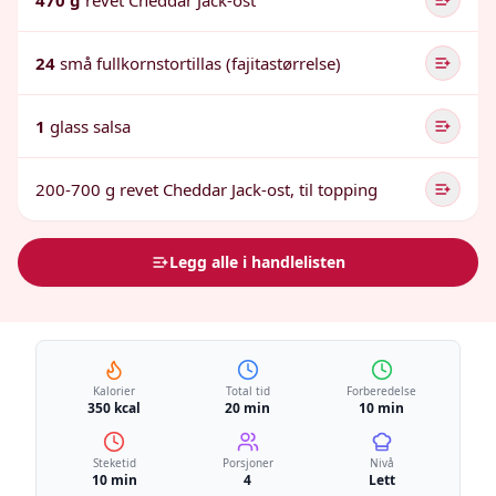
470 g
revet Cheddar Jack-ost
24
små fullkornstortillas (fajitastørrelse)
1
glass salsa
200-700 g revet Cheddar Jack-ost, til topping
Legg alle i handlelisten
Kalorier
Total tid
Forberedelse
350 kcal
20 min
10 min
Steketid
Porsjoner
Nivå
10 min
4
Lett