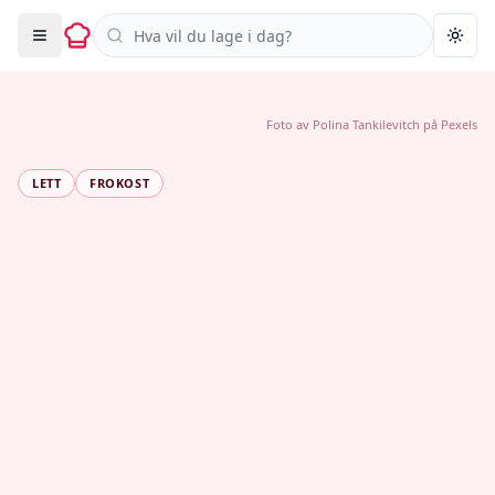
Søk i oppskrifter
Togg
Foto av
Polina Tankilevitch
på
Pexels
LETT
FROKOST