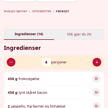
NORGES MATFAT
›
OPPSKRIFTER
›
FROKOST
Ingredienser (
14
)
Slik gjør du (
9
)
Ingredienser
4
porsjoner
450 g
frokostpølse
450 g
tynt skåret bacon
2
jalapeño, frø fjernet og finhakket