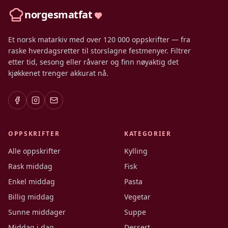
norgesmatfat
Et norsk matarkiv med over 120 000 oppskrifter — fra
raske hverdagsretter til storslagne festmenyer. Filtrer
etter tid, sesong eller råvarer og finn nøyaktig det
kjøkkenet trenger akkurat nå.
OPPSKRIFTER
KATEGORIER
Alle oppskrifter
Kylling
Rask middag
Fisk
Enkel middag
Pasta
Billig middag
Vegetar
Sunne middager
Suppe
Middag i dag
Dessert