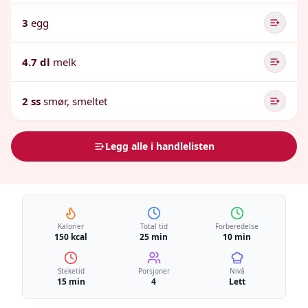
3
egg
4.7 dl
melk
2 ss
smør, smeltet
Legg alle i handlelisten
Kalorier
Total tid
Forberedelse
150 kcal
25 min
10 min
Steketid
Porsjoner
Nivå
15 min
4
Lett