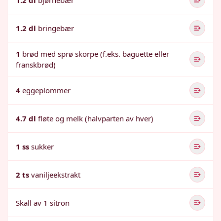
1.2 dl
bjørnebær
1.2 dl
bringebær
1
brød med sprø skorpe (f.eks. baguette eller
franskbrød)
4
eggeplommer
4.7 dl
fløte og melk (halvparten av hver)
1 ss
sukker
2 ts
vaniljeekstrakt
Skall av 1 sitron