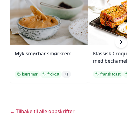
Myk smørbar smørkrem
Klassisk Croque M
med béchamelsau
bærsmør
frokost
+
1
fransk toast
fro
← Tilbake til alle oppskrifter