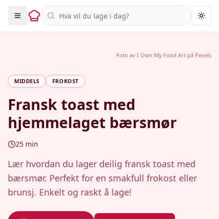
Søk i oppskrifter
Togg
Foto av
I Own My Food Art
på
Pexels
MIDDELS
FROKOST
Fransk toast med
hjemmelaget bærsmør
25
min
Lær hvordan du lager deilig fransk toast med
bærsmør. Perfekt for en smakfull frokost eller
brunsj. Enkelt og raskt å lage!