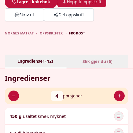
Lagre i kokebok
Hopp til oppskrift
Skriv ut
Del oppskrift
NORGES MATFAT
›
OPPSKRIFTER
›
FROKOST
Ingredienser (
12
)
Slik gjør du (
6
)
Ingredienser
4
porsjoner
450 g
usaltet smør, myknet