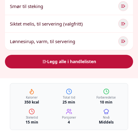
Smør til steking
Siktet melis, til servering (valgfritt)
Lønnesirup, varm, til servering
Legg alle i handlelisten
Kalorier
Total tid
Forberedelse
350 kcal
25 min
10 min
Steketid
Porsjoner
Nivå
15 min
4
Middels