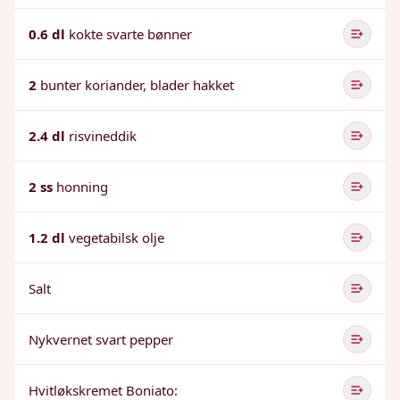
0.6 dl
kokte svarte bønner
2
bunter koriander, blader hakket
2.4 dl
risvineddik
2 ss
honning
1.2 dl
vegetabilsk olje
Salt
Nykvernet svart pepper
Hvitløkskremet Boniato: