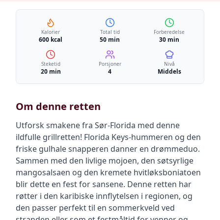
Kalorier
Total tid
Forberedelse
600 kcal
50 min
30 min
Steketid
Porsjoner
Nivå
20 min
4
Middels
Om denne retten
Utforsk smakene fra Sør-Florida med denne
ildfulle grillretten! Florida Keys-hummeren og den
friske gulhale snapperen danner en drømmeduo.
Sammen med den livlige mojoen, den søtsyrlige
mangosalsaen og den kremete hvitløksboniatoen
blir dette en fest for sansene. Denne retten har
røtter i den karibiske innflytelsen i regionen, og
den passer perfekt til en sommerkveld ved
stranden eller som et festmåltid for venner og