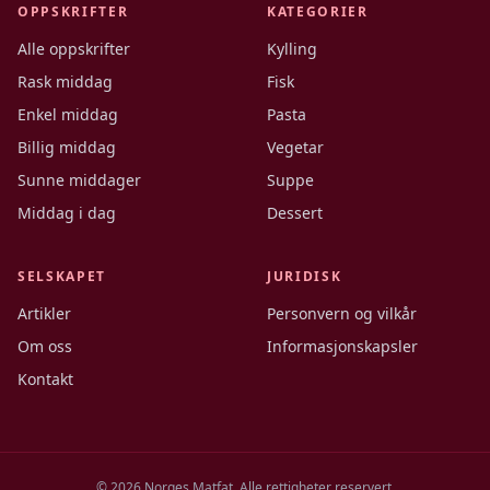
OPPSKRIFTER
KATEGORIER
Alle oppskrifter
Kylling
Rask middag
Fisk
Enkel middag
Pasta
Billig middag
Vegetar
Sunne middager
Suppe
Middag i dag
Dessert
SELSKAPET
JURIDISK
Artikler
Personvern og vilkår
Om oss
Informasjonskapsler
Kontakt
©
2026
Norges Matfat. Alle rettigheter reservert.