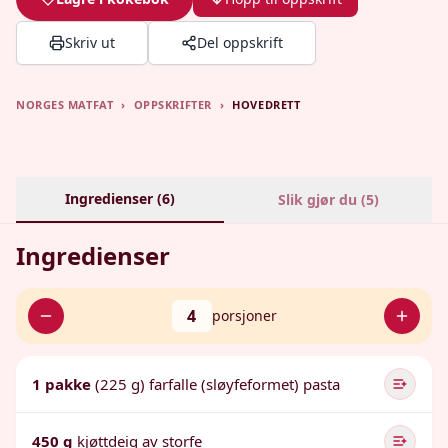
Skriv ut
Del oppskrift
NORGES MATFAT
›
OPPSKRIFTER
›
HOVEDRETT
Ingredienser (
6
)
Slik gjør du (
5
)
Ingredienser
4
porsjoner
1 pakke
(225 g) farfalle (sløyfeformet) pasta
450 g
kjøttdeig av storfe