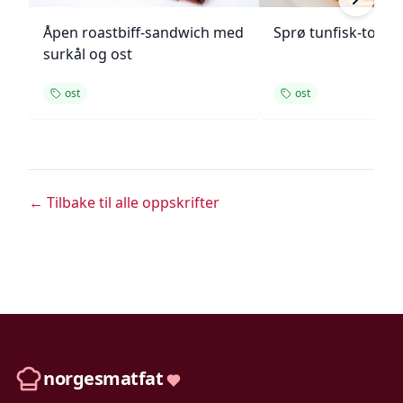
Åpen roastbiff-sandwich med
Sprø tunfisk-tosta
surkål og ost
ost
ost
← Tilbake til alle oppskrifter
norgesmatfat