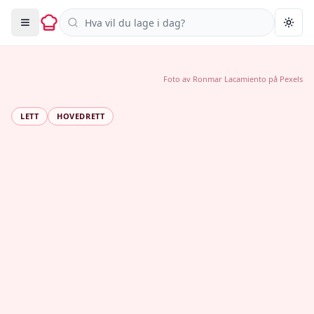
Søk i oppskrifter
Togg
Foto av
Ronmar Lacamiento
på
Pexels
LETT
HOVEDRETT