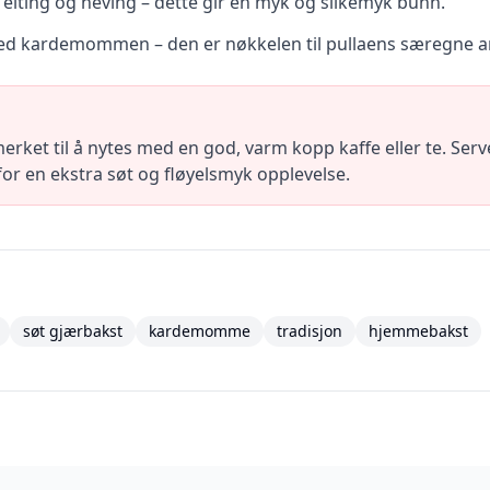
 elting og heving – dette gir en myk og silkemyk bunn.
med kardemommen – den er nøkkelen til pullaens særegne 
merket til å nytes med en god, varm kopp kaffe eller te. Se
for en ekstra søt og fløyelsmyk opplevelse.
søt gjærbakst
kardemomme
tradisjon
hjemmebakst