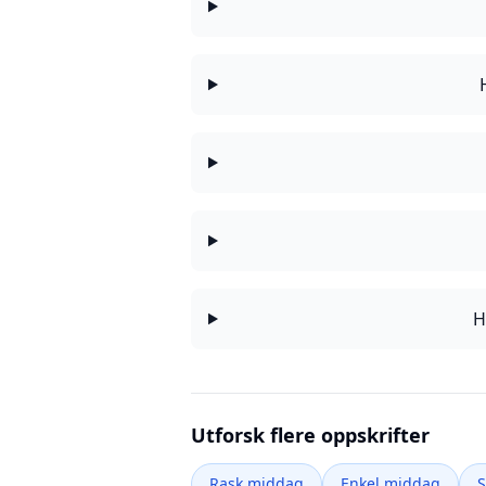
H
Utforsk flere oppskrifter
Rask middag
Enkel middag