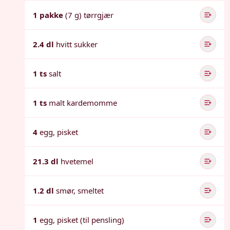
1 pakke
(7 g) tørrgjær
2.4 dl
hvitt sukker
1 ts
salt
1 ts
malt kardemomme
4
egg, pisket
21.3 dl
hvetemel
1.2 dl
smør, smeltet
1
egg, pisket (til pensling)