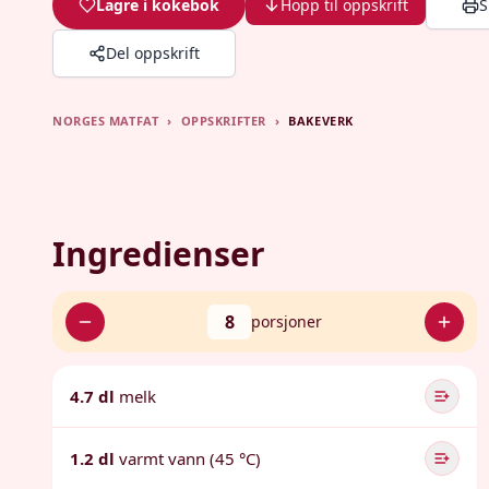
Lagre i kokebok
Hopp til oppskrift
S
Del oppskrift
NORGES MATFAT
›
OPPSKRIFTER
›
BAKEVERK
Ingredienser
8
porsjoner
4.7 dl
melk
1.2 dl
varmt vann (45 °C)