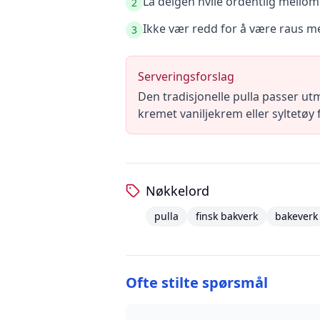
La deigen hvile ordentlig mellom
2
Ikke vær redd for å være raus 
3
Serveringsforslag
Den tradisjonelle pulla passer ut
kremet vaniljekrem eller syltetøy 
Nøkkelord
pulla
finsk bakverk
bakeverk
Ofte stilte spørsmål