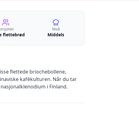
orsjoner
Nivå
e flettebrød
Middels
Disse flettede briochebollene,
aviske kafékulturen. Når du tar
t nasjonalklenodium i Finland.