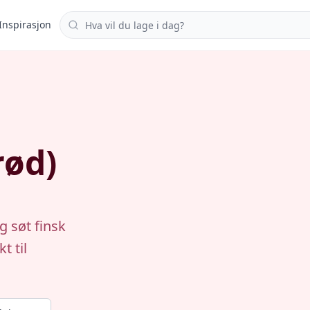
Søk i oppskrifter
Inspirasjon
ød)
g søt finsk
t til