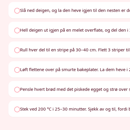
Slå ned deigen, og la den heve igjen til den nesten er d
Hell deigen ut igjen på en melet overflate, og del den i 3
Rull hver del til en stripe på 30–40 cm. Flett 3 striper ti
Løft flettene over på smurte bakeplater. La dem heve i 
Pensle hvert brød med det piskede egget og strø over 
Stek ved 200 °C i 25–30 minutter. Sjekk av og til, fordi 