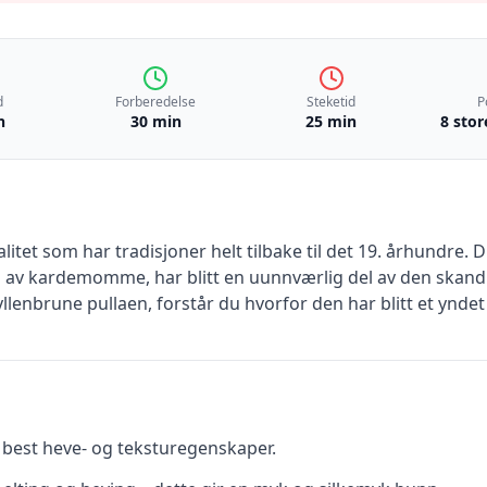
d
Forberedelse
Steketid
P
n
30 min
25 min
8 stor
litet som har tradisjoner helt tilbake til det 19. århundre. 
v kardemomme, har blitt en uunnværlig del av den skandin
yllenbrune pullaen, forstår du hvorfor den har blitt et ynde
r best heve- og teksturegenskaper.